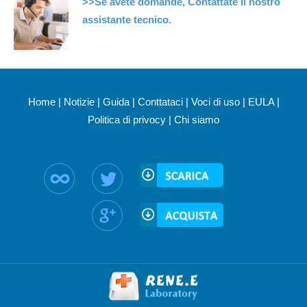
>>Se avete domande, Contattate il nostro
assistante tecnico.
Home
|
Notizie
|
Guida
|
Conttataci
|
Voci di uso
|
EULA
|
Politica di privocy
|
Chi siamo
Seguici su: