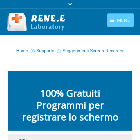
MENÙ
Italiano
Home
Sei qui :
Home
Supporto
Suggerimenti Screen Recorder
languages switcher
Prodotti
Scarica
Negozio
100% Gratuiti
Guida
Programmi per
Contattaci
registrare lo schermo
Chi Siamo