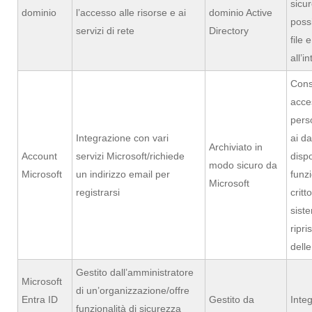
sicu
dominio
l’accesso alle risorse e ai
dominio Active
possi
servizi di rete
Directory
file 
all’i
Cons
acce
pers
Integrazione con vari
ai da
Archiviato in
Account
servizi Microsoft/richiede
dispo
modo sicuro da
Microsoft
un indirizzo email per
funz
Microsoft
registrarsi
critt
siste
ripri
dell
Gestito dall’amministratore
Microsoft
di un’organizzazione/offre
Entra ID
Gestito da
Integ
funzionalità di sicurezza