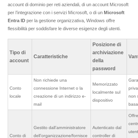
account di dominio per reti aziendali, di un account Microsoft
per l’integrazione con i servizi Microsoft, o di un
Microsoft
Entra ID
per la gestione organizzativa, Windows offre
flessibilità per soddisfare le diverse esigenze degli utenti.
Posizione di
Tipo di
archiviazione
Caratteristiche
Van
account
della
password
Non richiede una
Gara
Memorizzato
Conto
connessione Internet o la
priv
localmente sul
locale
creazione di un indirizzo e-
non s
dispositivo
mail
basa
Offr
centr
Gestito dall’amministratore
Autenticato dal
utent
Conto di
dell’organizzazione/fornisce
controller di