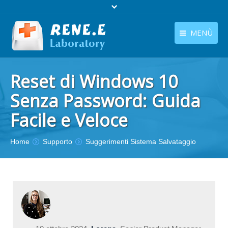
MENÙ
Italiano
Home
Reset di Windows 10
languages switcher
Prodotti
Senza Password: Guida
Facile e Veloce
Scarica
Negozio
Sei qui :
Home
Supporto
Suggerimenti Sistema Salvataggio
Guida
Contattaci
Chi Siamo