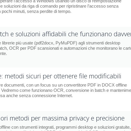
recuperare l’accesso a Windows usando un disco di reimpostazione
 soluzioni da riga di comando per ripristinare l’accesso senza
n pochi minuti, senza perdite di tempo.
ch e soluzioni affidabili che funzionano davve
librerie più usate (pdf2docx, PyMuPDF) agli strumenti desktop
 batch, OCR per PDF scansionati e automazioni che monitorano le carte
nte.
 metodi sicuri per ottenere file modificabili
tire documenti, con un focus su un convertitore PDF in DOCX offline
se. Vedremo come funzionano OCR, conversione in batch e mantenim
ecisa anche senza connessione Internet.
liori metodi per massima privacy e precisione
ine con strumenti integrati, programmi desktop e soluzioni gratuite,