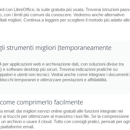
 con LibreOffice, la suite gratuita più usata. Troverai istruzioni pass
do, con i limiti più comuni da conoscere. Vedremo anche alternative:
ultati migliori. Continua a leggere per scegliere il metodo più adatto alle
 gli strumenti migliori (temporaneamente
r applicazioni web e archiviazione dati, con soluzioni divise tra
) e software desktop più sicuri. Troverai indicazioni pratiche su
ppatori e utenti non tecnici. Vedrai anche come integrare i documenti 
locchi temporanei e ottimizzare prestazioni e affidabilità.
o come comprimerlo facilmente
mail: dai migliori servizi online gratuiti alle funzioni integrate nei
e ai trucchi per ottimizzare al massimo i tuoi file. Se la compressione
n archivio o usare il cloud. Tutto con consigli pratici, pensati per ogn
i piattaforme email.