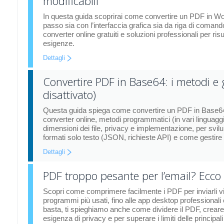
modificabili
In questa guida scoprirai come convertire un PDF in Word
passo sia con l’interfaccia grafica sia da riga di coman
converter online gratuiti e soluzioni professionali per ris
esigenze.
Dettagli
Convertire PDF in Base64: i metodi e
disattivato)
Questa guida spiega come convertire un PDF in Base64 pe
converter online, metodi programmatici (in vari linguaggi
dimensioni dei file, privacy e implementazione, per svilu
formati solo testo (JSON, richieste API) e come gestire b
Dettagli
PDF troppo pesante per l’email? Ecc
Scopri come comprimere facilmente i PDF per inviarli via e
programmi più usati, fino alle app desktop professionali 
basta, ti spieghiamo anche come dividere il PDF, creare u
esigenza di privacy e per superare i limiti delle principal