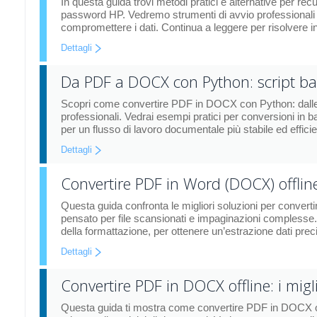
In questa guida trovi metodi pratici e alternative per 
password HP. Vedremo strumenti di avvio professionali e
compromettere i dati. Continua a leggere per risolvere i
Dettagli
Da PDF a DOCX con Python: script bat
Scopri come convertire PDF in DOCX con Python: dalle 
professionali. Vedrai esempi pratici per conversioni in
per un flusso di lavoro documentale più stabile ed efficie
Dettagli
Convertire PDF in Word (DOCX) offline:
Questa guida confronta le migliori soluzioni per conver
pensato per file scansionati e impaginazioni comples
della formattazione, per ottenere un’estrazione dati pr
Dettagli
Convertire PDF in DOCX offline: i mig
Questa guida ti mostra come convertire PDF in DOCX offl