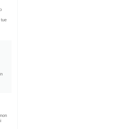
o
 tue
in
 non
i