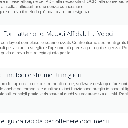
re in base all’origine del PDF, alla necessità di OCR, alla conversione
e risultati affidabili anche senza connessione.
re e trova il metodo più adatto alle tue esigenze.
Formattazione: Metodi Affidabili e Veloci
 con layout complessi o scannerizzati. Confrontiamo strumenti gratuit
nali per aiutarti a scegliere l’opzione più precisa per ogni esigenza. Pr
uida e trova la strategia giusta per te.
l: metodi e strumenti migliori
modo rapido e preciso: strumenti online, software desktop e funzioni
e anche da immagini e quali soluzioni funzionano meglio in base al ti
sionali, consigli pratici e risposte ai dubbi su accuratezza e limiti. Parti
ce: guida rapida per ottenere documenti