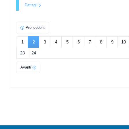
Dettagli
Prencedenti
1
2
3
4
5
6
7
8
9
10
23
24
Avanti