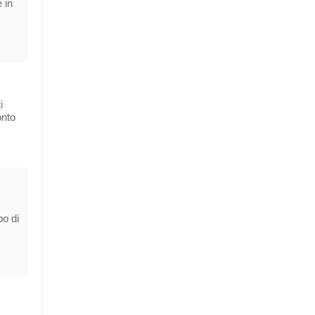
 in
i
onto
po di