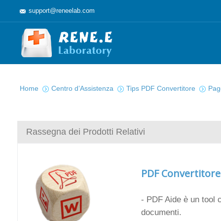
support@reneelab.com
Sei qui :
Home
Centro d’Assistenza
Tips PDF Convertitore
Pag
Rassegna dei Prodotti Relativi
PDF Convertitore
- PDF Aide è un tool 
documenti.