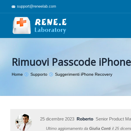
support@reneelab.com
Rimuovi Passcode iPhone
Sei qui :
Home
Supporto
Suggerimenti iPhone Recovery
25 dicembre 2023
Roberto
Senior Product M
Ultimo aggiornamento da
Giulia Conti
il
25 dicem