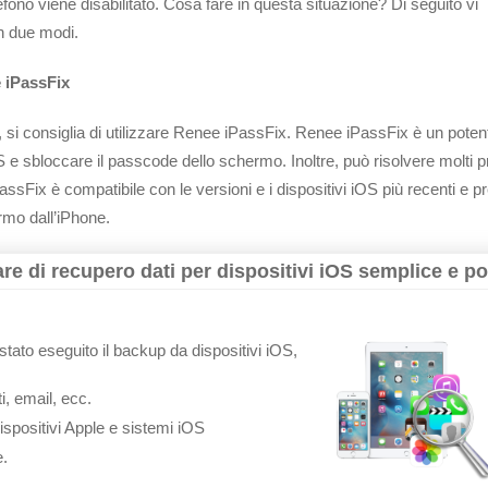
efono viene disabilitato. Cosa fare in questa situazione? Di seguito vi
n due modi.
 iPassFix
 si consiglia di utilizzare Renee iPassFix. Renee iPassFix è un poten
S e sbloccare il passcode dello schermo. Inoltre, può risolvere molti 
ssFix è compatibile con le versioni e i dispositivi iOS più recenti e p
rmo dall’iPhone.
e di recupero dati per dispositivi iOS semplice e po
 è stato eseguito il backup da dispositivi iOS,
, email, ecc.
ispositivi Apple e sistemi iOS
e.