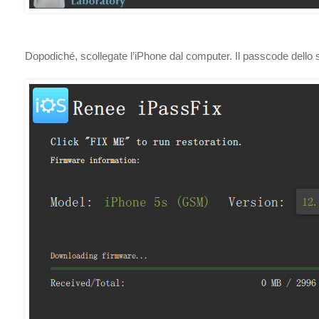
Dopodiché, scollegate l’iPhone dal computer. Il passcode dell