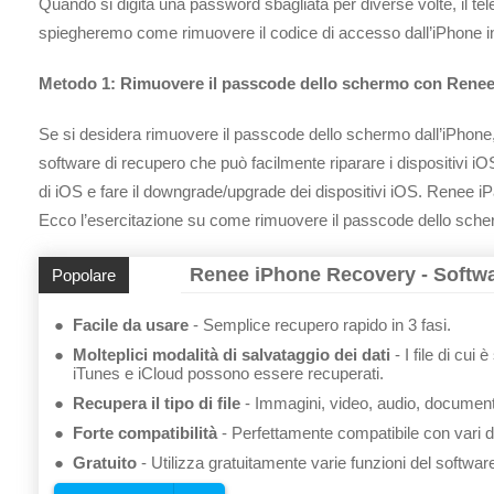
Quando si digita una password sbagliata per diverse volte, il tel
spiegheremo come rimuovere il codice di accesso dall’iPhone i
Metodo 1: Rimuovere il passcode dello schermo con Renee
Se si desidera rimuovere il passcode dello schermo dall’iPhone,
software di recupero che può facilmente riparare i dispositivi iO
di iOS e fare il downgrade/upgrade dei dispositivi iOS. Renee iPa
Ecco l’esercitazione su come rimuovere il passcode dello sche
Renee iPhone Recovery - Softwar
Popolare
Facile da usare
Semplice recupero rapido in 3 fasi.
Molteplici modalità di salvataggio dei dati
I file di cui
iTunes e iCloud possono essere recuperati.
Recupera il tipo di file
Immagini, video, audio, documenti
Forte compatibilità
Perfettamente compatibile con vari d
Gratuito
Utilizza gratuitamente varie funzioni del softwar