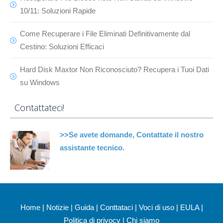
10/11: Soluzioni Rapide
Come Recuperare i File Eliminati Definitivamente dal
Cestino: Soluzioni Efficaci
Hard Disk Maxtor Non Riconosciuto? Recupera i Tuoi Dati
su Windows
Contattateci!
>>Se avete domande, Contattate il nostro
assistante tecnico.
Home
|
Notizie
|
Guida
|
Conttataci
|
Voci di uso
|
EULA
|
Politica di privocy
|
Chi siamo