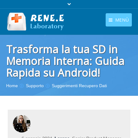
MENÙ
Italiano
Home
Trasforma la tua SD in
languages switcher
Prodotti
Memoria Interna: Guida
Rapida su Android!
Scarica
Negozio
Sei qui :
Home
Supporto
Suggerimenti Recupero Dati
Guida
Contattaci
Chi Siamo