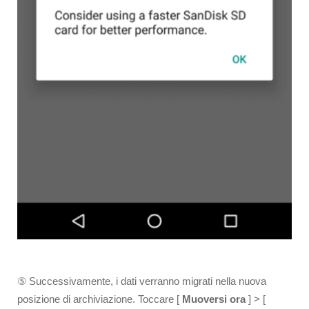
⑤ Successivamente, i dati verranno migrati nella nuova
posizione di archiviazione. Toccare [
Muoversi ora
] > [