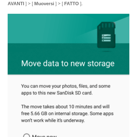
AVANTI
] > [
Muoversi
] > [
FATTO
].