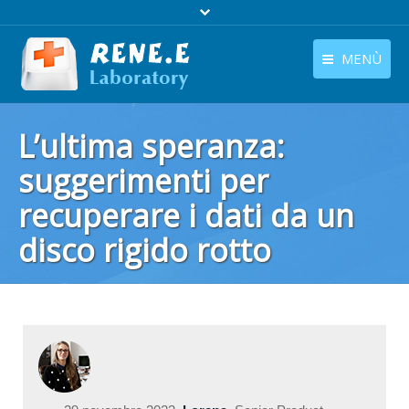
MENÙ
Italiano
Home
L’ultima speranza:
languages switcher
Prodotti
suggerimenti per
recuperare i dati da un
Scarica
disco rigido rotto
Negozio
Guida
Sei qui :
Home
Supporto
Suggerimenti Recupero Dati
Contattaci
Chi Siamo