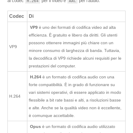
ai codec
per il video e
per l’audio.
H.264
AAC
Codec
Di
VP9
è uno dei formati di codifica video ad alta
efficienza. È gratuito e libero da diritti. Gli utenti
possono ottenere immagini più chiare con un
VP9
minore consumo di larghezza di banda. Tuttavia,
la decodifica di VP9 richiede alcuni requisiti per le
prestazioni del computer.
H.264
è un formato di codifica audio con una
forte compatibilità. È in grado di funzionare su
vari sistemi operativi, di essere applicato in modo
H.264
flessibile a bit rate bassi e alti, a risoluzioni basse
e alte. Anche se la qualità video non è eccellente,
è comunque accettabile.
Opus
è un formato di codifica audio utilizzato