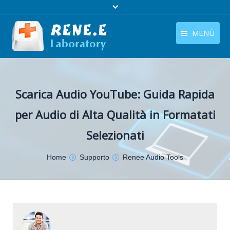
MENÙ
Italiano
Home
languages switcher
Scarica Audio YouTube: Guida Rapida
Prodotti
per Audio di Alta Qualità in Formatati
Scarica
Selezionati
Negozio
Sei qui :
Home
Supporto
Renee Audio Tools
Guida
Contattaci
Chi Siamo